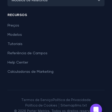
PPC
Mídias Sociais
Modelos de Relatórios
Mídias Sociais
RECURSOS
SEO
Modelos de Dashboard
E-commerce
Geração de Leads
Preços
Exemplos de Dashboard
Todos os modelos de Google Sheets →
Facebook Ads
Modelos
Todos os modelos de Looker Studio →
Tutoriais
Referência de Campos
Help Center
Calculadoras de Marketing
Termos de Serviço
Política de Privacidade
|
Política de Cookies
Sitemap
llms.txt
©
2026
Porter Metrics. Todos os direitos reservados.