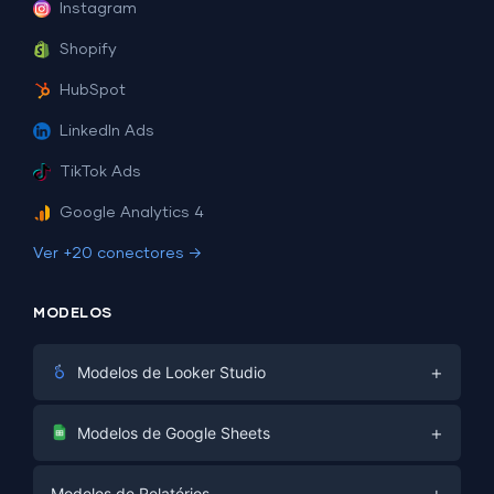
Instagram
Shopify
HubSpot
LinkedIn Ads
TikTok Ads
Google Analytics 4
Ver +20 conectores →
MODELOS
+
Modelos de Looker Studio
Marketing Digital
+
Modelos de Google Sheets
E-commerce
Facebook Ads
+
Modelos de Relatórios
PPC