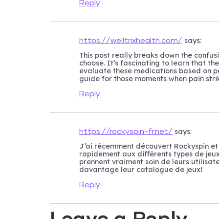
Reply
says:
https://welltrixhealth.com/
This post really breaks down the confusi
choose. It’s fascinating to learn that th
evaluate these medications based on per
guide for those moments when pain stri
Reply
says:
https://rockyspin-fr.net/
J’ai récemment découvert Rockyspin et j’
rapidement aux différents types de jeux.
prennent vraiment soin de leurs utilisate
davantage leur catalogue de jeux!
Reply