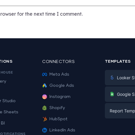
rowser for the next time I comment.
TIONS
CONNECTORS
TEMPLATES
EHOUSE
Meta Ads
Looker S
ery
Google Ads
Digital Mark
G
Google S
Instagram
E-commerc
r Studio
Facebook A
Shopify
Report Temp
PPC
e Sheets
PPC
HubSpot
Social Medi
 BI
Report Tem
Social Medi
LinkedIn Ads
SEO
NOTIFICATIONS
Dashboard 