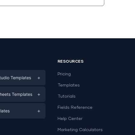
RESOURCES
Pricing
+
tudio Templates
Templates
eting
+
heets Templates
Tutorials
e
ds
Fields Reference
+
lates
Help Center
a
plates
a
Marketing Calculators
Templates