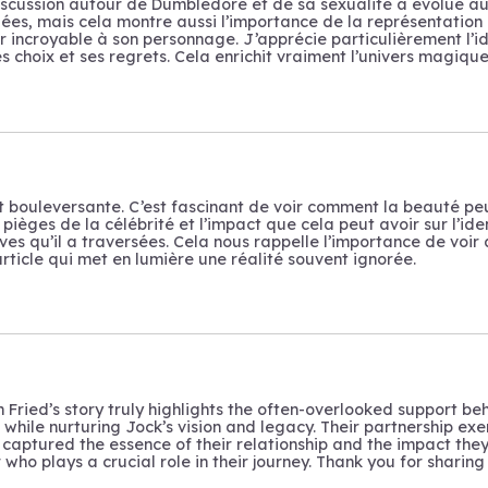
discussion autour de Dumbledore et de sa sexualité a évolué au f
ées, mais cela montre aussi l’importance de la représentation 
incroyable à son personnage. J’apprécie particulièrement l’idé
s choix et ses regrets. Cela enrichit vraiment l’univers magiqu
nt bouleversante. C’est fascinant de voir comment la beauté pe
 pièges de la célébrité et l’impact que cela peut avoir sur l’ide
ves qu’il a traversées. Cela nous rappelle l’importance de vo
rticle qui met en lumière une réalité souvent ignorée.
 Fried’s story truly highlights the often-overlooked support behi
while nurturing Jock’s vision and legacy. Their partnership ex
 captured the essence of their relationship and the impact the
ho plays a crucial role in their journey. Thank you for sharing t