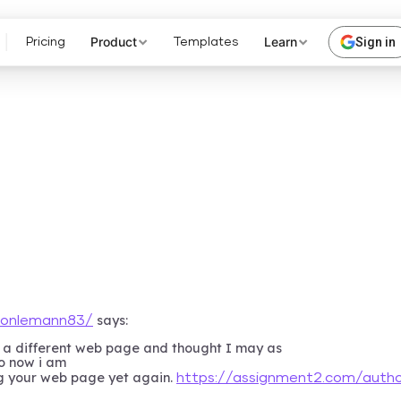
Product
Learn
Sign in
Pricing
Templates
says:
llonlemann83/
 a different web page and thought I may as
so now i am
ng your web page yet again.
https://assignment2.com/autho