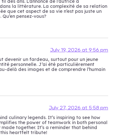
il des ans. L’annonce de l’autrice a
dans la littérature. La complexité de sa relation
e que cet aspect de sa vie n’est pas juste un
e. Qu’en pensez-vous?
July 19, 2026 at 9:56 pm
ut devenir un fardeau, surtout pour un jeune
ntité personnelle. J’ai été particulièrement
ir au-delà des images et de comprendre l’humain
July 27, 2026 at 5:58 pm
nd culinary legends. It’s inspiring to see how
emplifies the power of teamwork in both personal
y made together. It’s a reminder that behind
his heartfelt tribute!