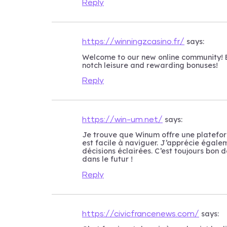
Reply
says:
https://winningzcasino.fr/
Welcome to our new online community! Ex
notch leisure and rewarding bonuses!
Reply
says:
https://win-um.net/
Je trouve que Winum offre une plateform
est facile à naviguer. J’apprécie égalem
décisions éclairées. C’est toujours bon d
dans le futur !
Reply
says:
https://civicfrancenews.com/