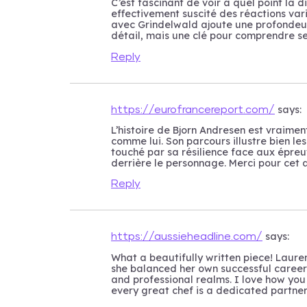
C’est fascinant de voir à quel point la 
effectivement suscité des réactions vari
avec Grindelwald ajoute une profondeur 
détail, mais une clé pour comprendre se
Reply
says:
https://eurofrancereport.com/
L’histoire de Bjorn Andresen est vraime
comme lui. Son parcours illustre bien les
touché par sa résilience face aux épreu
derrière le personnage. Merci pour cet a
Reply
says:
https://aussieheadline.com/
What a beautifully written piece! Lauren
she balanced her own successful career 
and professional realms. I love how you
every great chef is a dedicated partner w