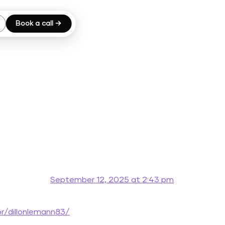
Book a call →
September 12, 2025 at 2:43 pm
r/dillonlemann83/